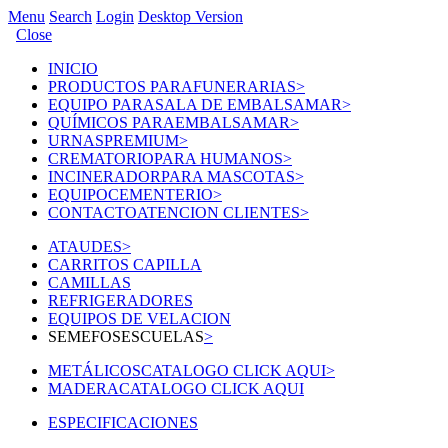
Menu
Search
Login
Desktop Version
Close
INICIO
PRODUCTOS PARA
FUNERARIAS
>
EQUIPO PARA
SALA DE EMBALSAMAR
>
QUÍMICOS PARA
EMBALSAMAR
>
URNAS
PREMIUM
>
CREMATORIO
PARA HUMANOS
>
INCINERADOR
PARA MASCOTAS
>
EQUIPO
CEMENTERIO
>
CONTACTO
ATENCION CLIENTES
>
ATAUDES
>
CARRITOS CAPILLA
CAMILLAS
REFRIGERADORES
EQUIPOS DE VELACION
SEMEFOS
ESCUELAS
>
METÁLICOS
CATALOGO CLICK AQUI
>
MADERA
CATALOGO CLICK AQUI
ESPECIFICACIONES