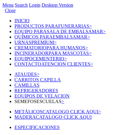
Menu
Search
Login
Desktop Version
Close
INICIO
PRODUCTOS PARA
FUNERARIAS
>
EQUIPO PARA
SALA DE EMBALSAMAR
>
QUÍMICOS PARA
EMBALSAMAR
>
URNAS
PREMIUM
>
CREMATORIO
PARA HUMANOS
>
INCINERADOR
PARA MASCOTAS
>
EQUIPO
CEMENTERIO
>
CONTACTO
ATENCION CLIENTES
>
ATAUDES
>
CARRITOS CAPILLA
CAMILLAS
REFRIGERADORES
EQUIPOS DE VELACION
SEMEFOS
ESCUELAS
>
METÁLICOS
CATALOGO CLICK AQUI
>
MADERA
CATALOGO CLICK AQUI
ESPECIFICACIONES